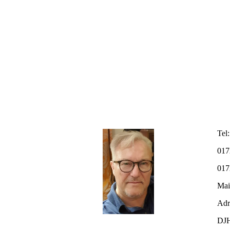
Tel:
017
017
Mai
Adr
DJH